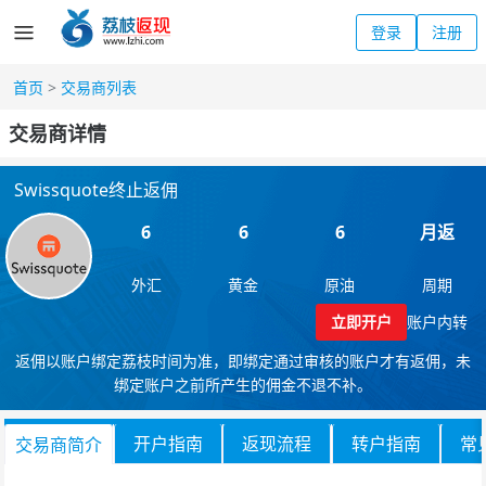
登录
注册
首页
>
交易商列表
交易商详情
Swissquote终止返佣
6
6
6
月返
外汇
黄金
原油
周期
立即开户
账户内转
返佣以账户绑定荔枝时间为准，即绑定通过审核的账户才有返佣，未
绑定账户之前所产生的佣金不退不补。
开户指南
返现流程
转户指南
常
交易商简介