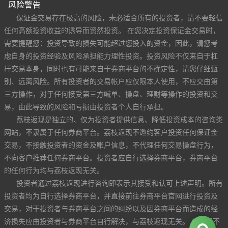
风险警告
保证金交易存在极高的风险，未必适合所有的投资者，请不要轻信
任何高额投资收益的诱导而贸然投资。 在您决定投资保证金交易时，
需要提醒您：投资导致的损失可能超过您投入的资金，因此，请您考
虑自身的投资经验及风险承担能力理性投资。投资风险不仅来自于杠
杆交易本身，同时也有可能来自于券商平台的不确定性，请您仔细甄
别、远离风险。所有投资者的交易帐户应仅限本人使用，不应交由第
三方操作，对于任何接受第三方喊单、操盘、理财等操作的投资和交
易，由此导致的风险和亏损由投资者个人自行承担。
荔枝返现是独立的、仅为投资者提供信息、降低投资成本的咨询类
网站，不隶属于任何券商平台。荔枝返现不邀约客户投资任何保证金
交易，不接触投资者的资金及账户信息，不代理任何交易操盘行为，
不向客户推荐任何券商平台。投资者应自行选择券商平台，券商平台
的任何行为均与荔枝返现无关。
投资者通过荔枝返现进行咨询即表示其接受和认可上述声明。所有
投资者均为自行选择券商平台，并直接前往券商平台官网进行投资及
交易，对于投资者与券商平台之间的纠纷以及因券商平台而造成的经
济损失应由投资者与券商平台自行解决，与荔枝返现无关。 如果您不