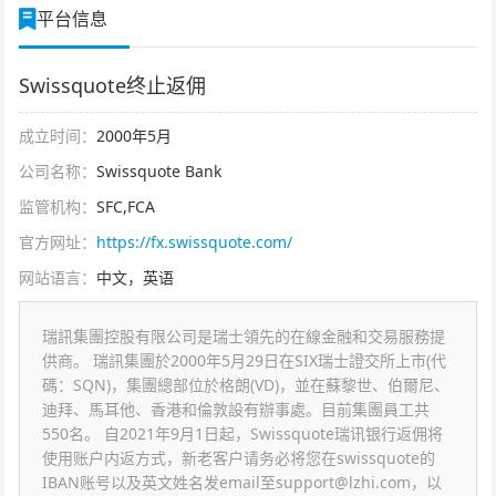
平台信息
Swissquote终止返佣
成立时间：
2000年5月
公司名称：
Swissquote Bank
监管机构：
SFC,FCA
官方网址：
https://fx.swissquote.com/
网站语言：
中文，英语
瑞訊集團控股有限公司是瑞士領先的在線金融和交易服務提
供商。 瑞訊集團於2000年5月29日在SIX瑞士證交所上市(代
碼：SQN)，集團總部位於格朗(VD)，並在蘇黎世、伯爾尼、
迪拜、馬耳他、香港和倫敦設有辦事處。目前集團員工共
550名。 自2021年9月1日起，Swissquote瑞讯银行返佣将
使用账户内返方式，新老客户请务必将您在swissquote的
IBAN账号以及英文姓名发email至
support@lzhi.com
，以