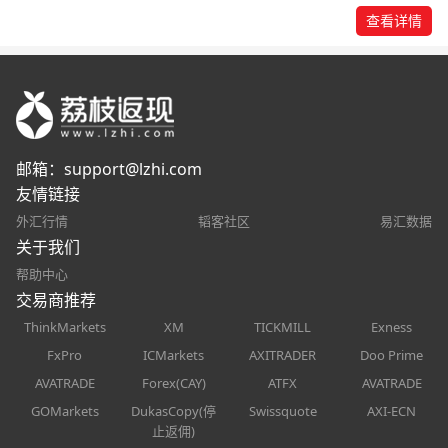
查看详情
邮箱：
support@lzhi.com
友情链接
外汇行情
韬客社区
易汇数据
关于我们
帮助中心
交易商推荐
ThinkMarkets
XM
TICKMILL
Exness
FxPro
ICMarkets
AXITRADER
Doo Prime
AVATRADE
Forex(CAY)
ATFX
AVATRADE
GOMarkets
DukasCopy(停
Swissquote
AXI-ECN
止返佣)