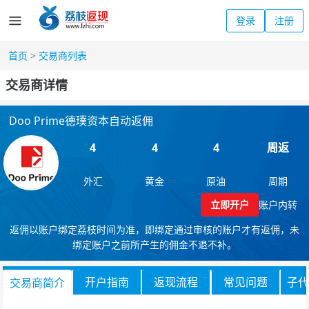
登录
注册
首页
>
交易商列表
交易商详情
Doo Prime德璞资本自动返佣
4
4
4
周返
外汇
黄金
原油
周期
立即开户
账户内转
返佣以账户绑定荔枝时间为准，即绑定通过审核的账户才有返佣，未
绑定账户之前所产生的佣金不退不补。
开户指南
返现流程
常见问题
子代
交易商简介