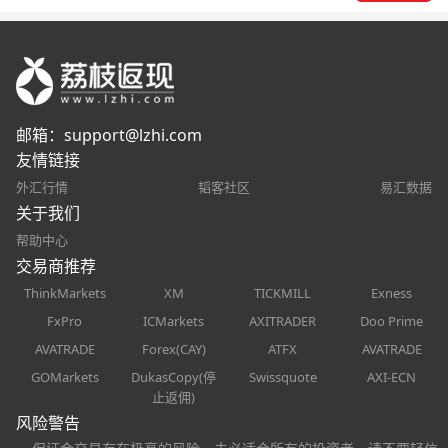
邮箱：
support@lzhi.com
友情链接
外汇行情
韬客社区
易汇数据
关于我们
帮助中心
交易商推荐
ThinkMarkets
XM
TICKMILL
Exness
FxPro
ICMarkets
AXITRADER
Doo Prime
AVATRADE
Forex(CAY)
ATFX
AVATRADE
GOMarkets
DukasCopy(停
Swissquote
AXI-ECN
止返佣)
风险警告