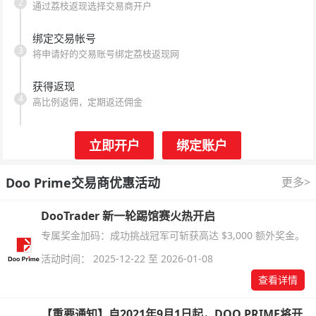
2
通过荔枝返现选择交易商开户
绑定交易帐号
3
将申请好的交易账号绑定荔枝返现网
获得返现
4
高比例返佣，定期返还佣金
立即开户
绑定账户
Doo Prime交易商优惠活动
更多>
DooTrader 新一轮踢馆赛火热开启
专属奖金加码：成功挑战冠军可斩获高达 $3,000 额外奖金。
活动时间： 2025-12-22 至 2026-01-08
查看详情
【重要通知】自2021年9月1日起，DOO PRIME将开