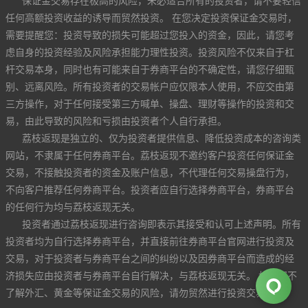
保证金交易存在极高的风险，未必适合所有的投资者，请不要轻信
任何高额投资收益的诱导而贸然投资。 在您决定投资保证金交易时，
需要提醒您：投资导致的损失可能超过您投入的资金，因此，请您考
虑自身的投资经验及风险承担能力理性投资。投资风险不仅来自于杠
杆交易本身，同时也有可能来自于券商平台的不确定性，请您仔细甄
别、远离风险。所有投资者的交易帐户应仅限本人使用，不应交由第
三方操作，对于任何接受第三方喊单、操盘、理财等操作的投资和交
易，由此导致的风险和亏损由投资者个人自行承担。
荔枝返现是独立的、仅为投资者提供信息、降低投资成本的咨询类
网站，不隶属于任何券商平台。荔枝返现不邀约客户投资任何保证金
交易，不接触投资者的资金及账户信息，不代理任何交易操盘行为，
不向客户推荐任何券商平台。投资者应自行选择券商平台，券商平台
的任何行为均与荔枝返现无关。
投资者通过荔枝返现进行咨询即表示其接受和认可上述声明。所有
投资者均为自行选择券商平台，并直接前往券商平台官网进行投资及
交易，对于投资者与券商平台之间的纠纷以及因券商平台而造成的经
济损失应由投资者与券商平台自行解决，与荔枝返现无关。 如果您不
了解外汇、黄金等保证金交易的风险，请勿贸然进行投资交易。